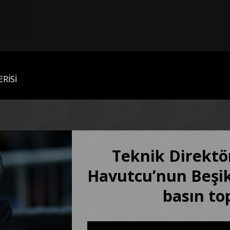
RİSİ
Teknik Direkt
Havutcu’nun Beşik
basın to