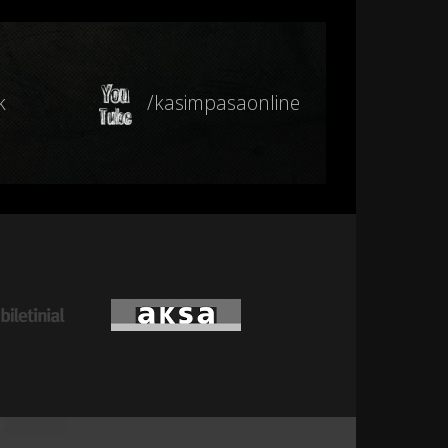
k
/kasimpasaonline