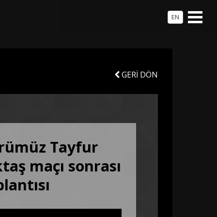
EN
GERİ DÖN
örümüz Tayfur
taş maçı sonrası
plantısı