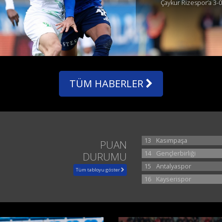
Çaykur Rizespor’a 3-0
TÜM HABERLER
13
Kasımpaşa
PUAN
14
Gençlerbirliği
DURUMU
15
Antalyaspor
Tüm tabloyu göster
16
Kayserispor