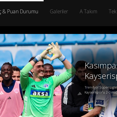
ç & Puan Durumu
Galeriler
A Takım
Tek
Kasımpa
Kayseris
Trendyol Süper Lig’in
Kayserispor’u 2-0 mağl