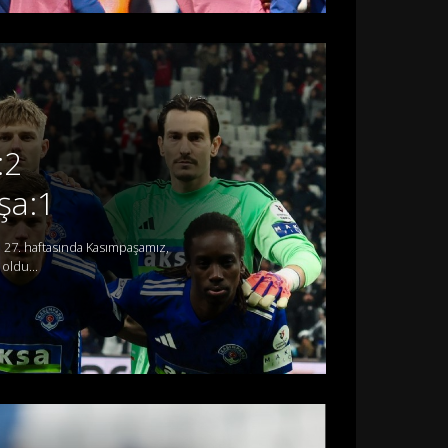
:2
şa:1
 27. haftasında Kasımpaşamız,
oldu...