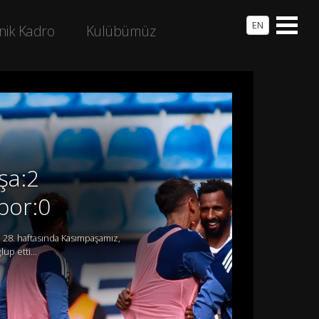
EN
nik Kadro
Kulübümüz
şa:2
por:0
 28. haftasında Kasımpaşamız,
up etti...