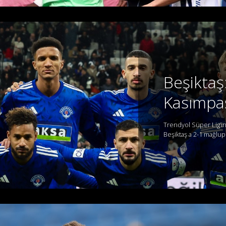
Beşiktaş
Kasımpa
Trendyol Süper Lig’in
Beşiktaş a 2-1 mağlup 