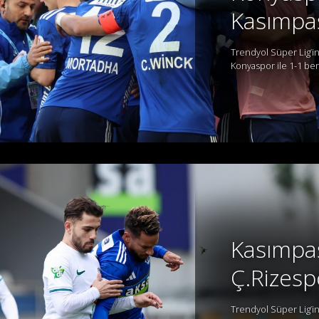
Kasımpa
Trendyol Süper Lig’in
Konyaspor ile 1-1 bera
Kasımpa
Ç.Rizesp
Trendyol Süper Lig’in