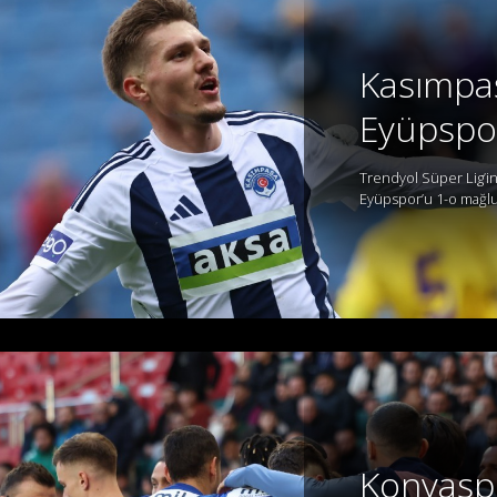
Kasımpa
Eyüpspo
Trendyol Süper Lig’in
Eyüpspor’u 1-o mağlup
Konyasp