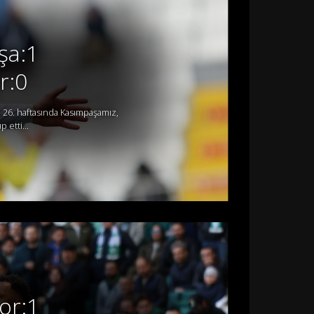
şa:1
r:0
 26. haftasında Kasımpaşamız,
 etti...
or:1