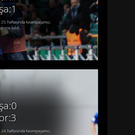
şa:1
 25. haftasında Kasımpaşamız,
bere kaldı...
şa:0
or:3
 24. haftasında Kasımpaşamız,