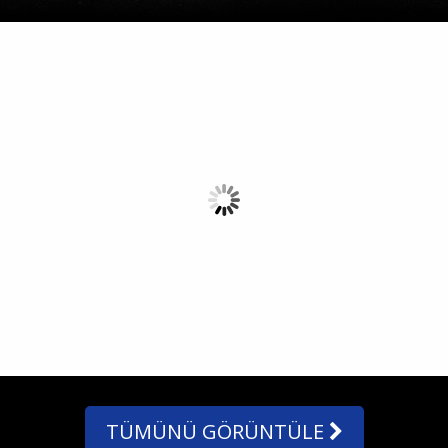
İrfan Can
Kahveci
Ali Yavuz Kol
TÜMÜNÜ GÖRÜNTÜLE