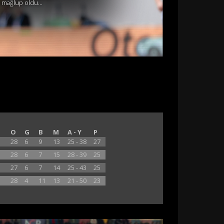
 mağlup oldu...
O
G
B
M
A - Y
P
28
6
9
13
25 - 38
27
28
6
7
15
28 - 39
25
27
6
7
14
25 - 43
25
28
4
11
13
21 - 50
23