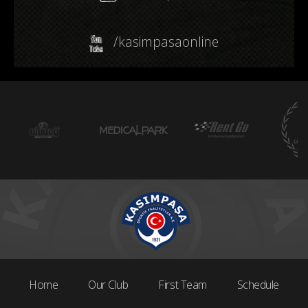
/kasimpasaonline
Home
Our Club
First Team
Schedule