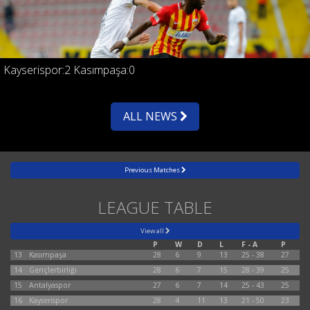
Kayserispor:2 Kasımpaşa:0
ALL NEWS
Previous Matches
LEAGUE TABLE
View all
P
W
D
L
F - A
P
13
Kasımpaşa
28
6
9
13
25 - 38
27
14
Gençlerbirliği
28
6
7
15
28 - 39
25
15
Antalyaspor
27
6
7
14
25 - 43
25
16
Kayserispor
28
4
11
13
21 - 50
23