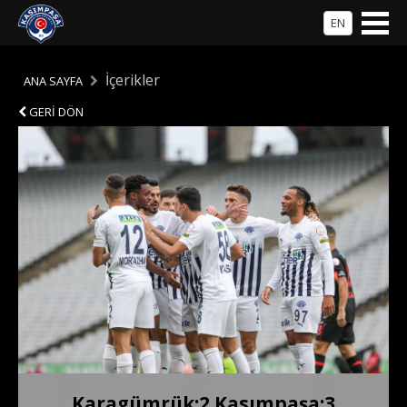
EN
İçerikler
ANA SAYFA
GERİ DÖN
Karagümrük:2 Kasımpaşa:3